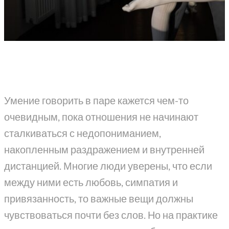
Умение говорить в паре кажется чем-то
очевидным, пока отношения не начинают
сталкиваться с недопониманием,
накопленным раздражением и внутренней
дистанцией. Многие люди уверены, что если
между ними есть любовь, симпатия и
привязанность, то важные вещи должны
чувствоваться почти без слов. Но на практике