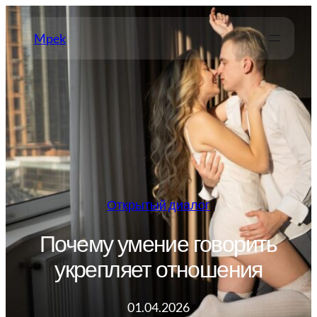
Перейти
к
Mpek
содержимому
Открытый диалог
Почему умение говорить
укрепляет отношения
01.04.2026